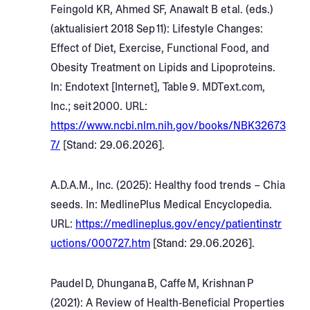
Feingold KR, Ahmed SF, Anawalt B et al. (eds.)
(aktualisiert 2018 Sep 11): Lifestyle Changes:
Effect of Diet, Exercise, Functional Food, and
Obesity Treatment on Lipids and Lipoproteins.
In: Endotext [Internet], Table 9. MDText.com,
Inc.; seit 2000. URL:
https://www.ncbi.nlm.nih.gov/books/NBK32673
7/
[Stand: 29.06.2026].
A.D.A.M., Inc. (2025): Healthy food trends – Chia
seeds. In: MedlinePlus Medical Encyclopedia.
URL:
https://medlineplus.gov/ency/patientinstr
uctions/000727.htm
[Stand: 29.06.2026].
Paudel D, Dhungana B, Caffe M, Krishnan P
(2021): A Review of Health‑Beneficial Properties