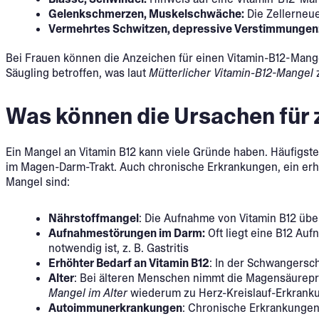
Gelenkschmerzen, Muskelschwäche:
Die Zellerneue
Vermehrtes Schwitzen, depressive Verstimmungen
Bei Frauen können die Anzeichen für einen Vitamin-B12-Mange
Säugling betroffen, was laut
Mütterlicher Vitamin-B12-Mangel
z
Was können die Ursachen für 
Ein Mangel an Vitamin B12 kann viele Gründe haben. Häufigs
im Magen-Darm-Trakt. Auch chronische Erkrankungen, ein erhöht
Mangel sind:
Nährstoffmangel
: Die Aufnahme von Vitamin B12 über 
Aufnahmestörungen im Darm:
Oft liegt eine B12 Au
notwendig ist, z. B. Gastritis
Erhöhter
Bedarf an Vitamin
B12
: In der Schwangersch
Alter
: Bei älteren Menschen nimmt die Magensäurepr
Mangel im Alter
wiederum zu Herz-Kreislauf-Erkrank
Autoimmunerkrankungen
: Chronische Erkrankungen