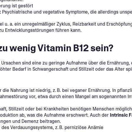
rung ist gestört
:
Psychiatrische und vegetative Symptome, die allerdings unspez
l u. a. ein unregelmäßiger Zyklus, Reizbarkeit und Erschöpfun
u Entwicklungsstörungen führen kann.
zu wenig Vitamin B12 sein?
te Ursachen sind eine zu geringe Aufnahme über die Ernährung
er Bedarf in Schwangerschaft und Stillzeit oder das Alter spie
die Nahrung ist niedrig, z. B. bei veganer Ernährung. In pflanzl
fnahmestörung vor, etwa durch einen Mangel am sogenannten Intr
aft, Stillzeit oder bei Krankheiten benötigen Menschen möglic
oduktion ab, was die Aufnahme erschwert. Auch der
Intrinsic 
ungen und Demenz beitragen.
 des Verdauungssystems, z. B. perniziöse Anämie