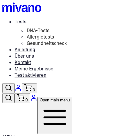
Tests
DNA-Tests
Allergietests
Gesundheitscheck
Anleitung
Über uns
Kontakt
Meine Ergebnisse
Test aktivieren
0
0
Open main menu