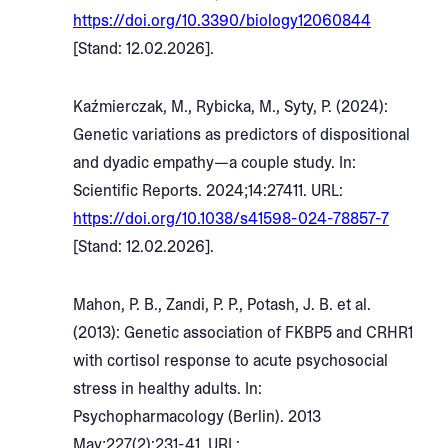
https://doi.org/10.3390/biology12060844
[Stand: 12.02.2026].
Kaźmierczak, M., Rybicka, M., Syty, P. (2024):
Genetic variations as predictors of dispositional
and dyadic empathy—a couple study. In:
Scientific Reports. 2024;14:27411. URL:
https://doi.org/10.1038/s41598-024-78857-7
[Stand: 12.02.2026].
Mahon, P. B., Zandi, P. P., Potash, J. B. et al.
(2013): Genetic association of FKBP5 and CRHR1
with cortisol response to acute psychosocial
stress in healthy adults. In:
Psychopharmacology (Berlin). 2013
May;227(2):231-41. URL: