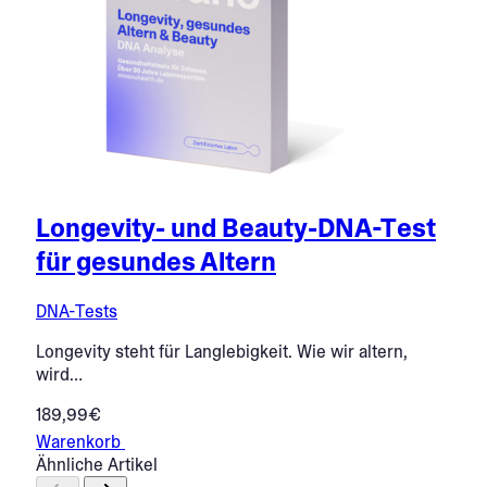
Longevity- und Beauty-DNA-Test
S
für gesundes Altern
m
DNA-Tests
DN
Longevity steht für Langlebigkeit. Wie wir altern,
Wus
wird…
Wa
189,99€
18
Warenkorb
Wa
Ähnliche Artikel