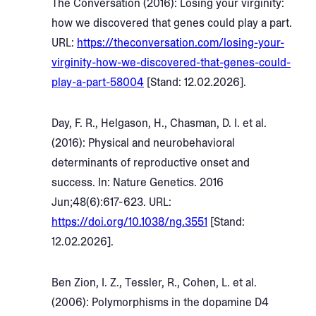
The Conversation (2016): Losing your virginity:
how we discovered that genes could play a part.
URL:
https://theconversation.com/losing-your-
virginity-how-we-discovered-that-genes-could-
play-a-part-58004
[Stand: 12.02.2026].
Day, F. R., Helgason, H., Chasman, D. I. et al.
(2016): Physical and neurobehavioral
determinants of reproductive onset and
success. In: Nature Genetics. 2016
Jun;48(6):617-623. URL:
https://doi.org/10.1038/ng.3551
[Stand:
12.02.2026].
Ben Zion, I. Z., Tessler, R., Cohen, L. et al.
(2006): Polymorphisms in the dopamine D4