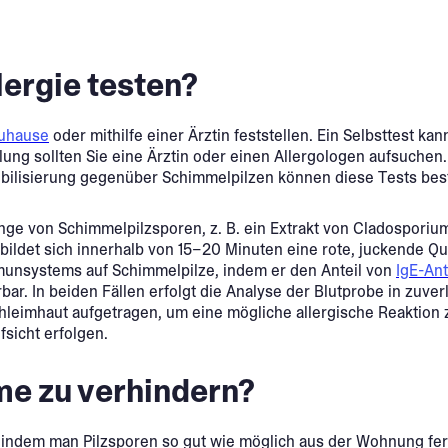
lergie testen?
Zuhause
oder mithilfe einer Ärztin feststellen. Ein Selbsttest k
dlung sollten Sie eine Ärztin oder einen Allergologen aufsuch
bilisierung gegenüber Schimmelpilzen können diese Tests bes
enge von Schimmelpilzsporen, z. B. ein Extrakt von Cladosporiu
 bildet sich innerhalb von 15–20 Minuten eine rote, juckende Q
Immunsystems auf Schimmelpilze, indem er den Anteil von
IgE-An
ar. In beiden Fällen erfolgt die Analyse der Blutprobe in zuve
chleimhaut aufgetragen, um eine mögliche allergische Reaktion
fsicht erfolgen.
me zu verhindern?
, indem man Pilzsporen so gut wie möglich aus der Wohnung fer