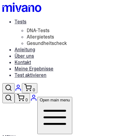
Tests
DNA-Tests
Allergietests
Gesundheitscheck
Anleitung
Über uns
Kontakt
Meine Ergebnisse
Test aktivieren
0
0
Open main menu